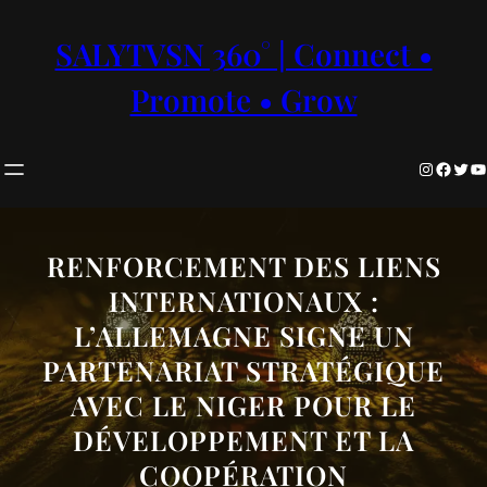
Aller
au
SALYTVSN 360° | Connect •
contenu
Promote • Grow
Instagram
Facebook
Twitter
YouTube
RENFORCEMENT DES LIENS
INTERNATIONAUX :
L’ALLEMAGNE SIGNE UN
PARTENARIAT STRATÉGIQUE
AVEC LE NIGER POUR LE
DÉVELOPPEMENT ET LA
COOPÉRATION