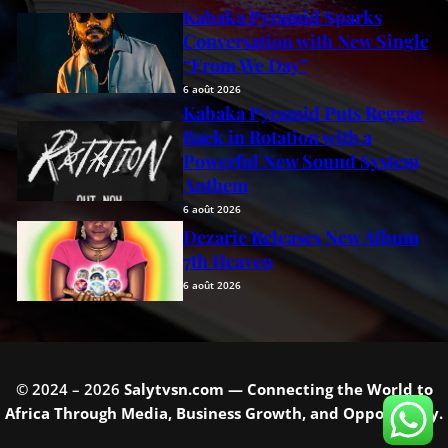
Kabaka Pyramid Sparks
Conversation with New Single
“From We Day”
6 août 2026
Kabaka Pyramid Puts Reggae
Back in Rotation with a
Powerful New Sound System
Anthem
6 août 2026
Dezarie Releases New Album
7th Heaven
6 août 2026
© 2024 – 2026
Salytvsn.com — Connecting the World to
Africa Through Media, Business Growth, and Opportunity.