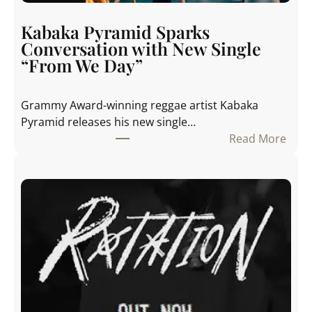
Kabaka Pyramid Sparks
Conversation with New Single
“From We Day”
Grammy Award-winning reggae artist Kabaka
Pyramid releases his new single…
Read More
:
K
a
b
a
k
a
P
y
r