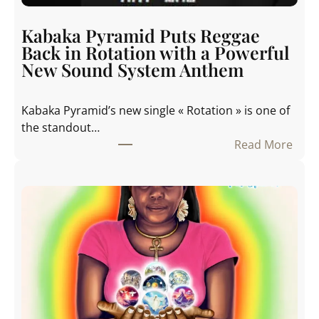
a
m
Kabaka Pyramid Puts Reggae
i
Back in Rotation with a Powerful
d
New Sound System Anthem
S
p
Kabaka Pyramid’s new single « Rotation » is one of
a
the standout…
r
Read More
k
:
s
K
C
a
o
b
n
a
v
k
e
a
r
P
s
y
a
r
t