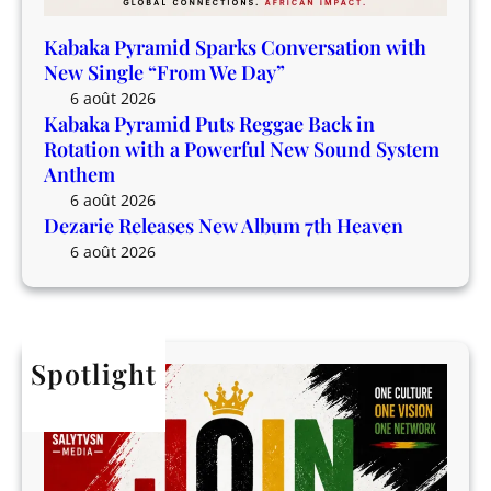
a
r
v
f
Kabaka Pyramid Sparks Conversation with
e
u
New Single “From We Day”
n
l
6 août 2026
N
Kabaka Pyramid Puts Reggae Back in
e
Rotation with a Powerful New Sound System
w
Anthem
S
6 août 2026
o
Dezarie Releases New Album 7th Heaven
u
6 août 2026
n
d
S
y
Spotlight
s
t
e
m
A