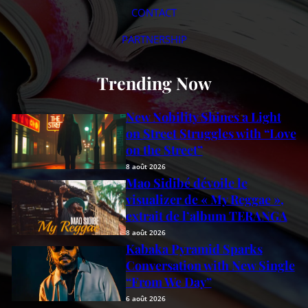
CONTACT
PARTNERSHIP
Trending Now
New Nobility Shines a Light
on Street Struggles with “Love
on the Street”
8 août 2026
Mao Sidibé dévoile le
visualizer de « My Reggae »,
extrait de l’album TERANGA
8 août 2026
Kabaka Pyramid Sparks
Conversation with New Single
“From We Day”
6 août 2026