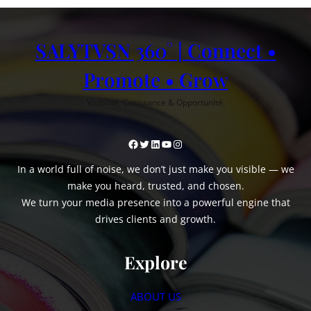
SALYTVSN 360° | Connect •
Promote • Grow
Visibilité, Croissance & Opportunité.
Facebook
Twitter
LinkedIn
YouTube
Instagram
In a world full of noise, we don’t just make you visible — we
make you heard, trusted, and chosen.
We turn your media presence into a powerful engine that
drives clients and growth.
Explore
ABOUT US