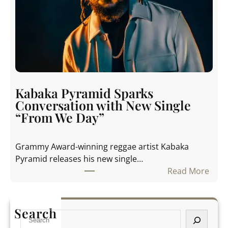
S
t
i
o
d
n
i
S
b
t
é
r
d
e
é
e
Kabaka Pyramid Sparks
v
t
Conversation with New Single
o
S
“From We Day”
i
t
l
r
Grammy Award-winning reggae artist Kabaka
e
u
Pyramid releases his new single…
l
g
Read More
e
g
:
v
l
K
i
e
a
s
Search
s
S
b
u
w
e