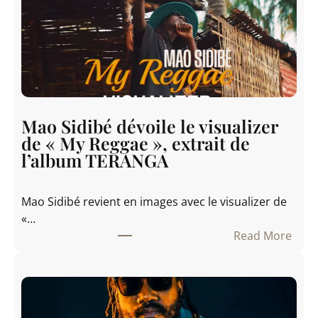
o
b
i
l
i
t
y
Mao Sidibé dévoile le visualizer
S
de « My Reggae », extrait de
h
l’album TERANGA
i
n
Mao Sidibé revient en images avec le visualizer de
e
«…
s
Read More
a
:
L
M
i
a
g
o
h