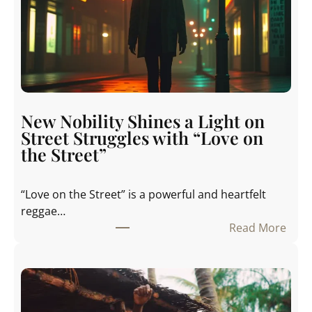
New Nobility Shines a Light on
Street Struggles with “Love on
the Street”
“Love on the Street” is a powerful and heartfelt
reggae…
Read More
:
N
e
w
N