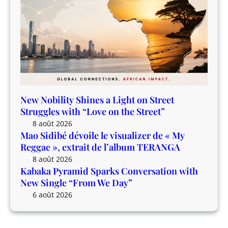
v
e
”
e
x
r
t
s
r
a
a
t
i
i
t
o
d
New Nobility Shines a Light on Street
n
e
Struggles with “Love on the Street”
w
l
8 août 2026
i
’
Mao Sidibé dévoile le visualizer de « My
t
a
Reggae », extrait de l’album TERANGA
h
l
8 août 2026
N
b
Kabaka Pyramid Sparks Conversation with
e
u
New Single “From We Day”
w
m
6 août 2026
S
T
i
E
n