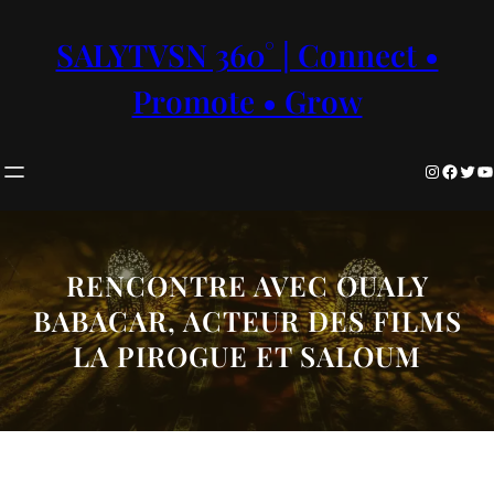
Aller
au
SALYTVSN 360° | Connect •
contenu
Promote • Grow
Instagram
Facebook
Twitter
YouTube
RENCONTRE AVEC OUALY
BABACAR, ACTEUR DES FILMS
LA PIROGUE ET SALOUM