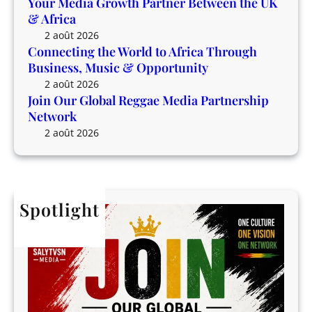
Your Media Growth Partner Between the UK
r
O
& Africa
s
p
2 août 2026
h
p
Connecting the World to Africa Through
i
o
Business, Music & Opportunity
p
r
2 août 2026
N
t
Join Our Global Reggae Media Partnership
e
u
Network
t
n
2 août 2026
w
i
o
t
r
y
k
Spotlight