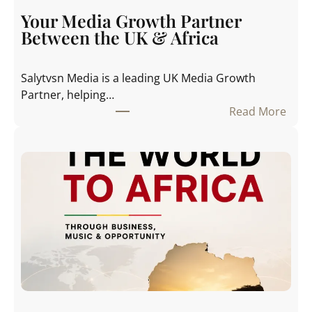
Your Media Growth Partner
Between the UK & Africa
Salytvsn Media is a leading UK Media Growth
Partner, helping…
Read More
:
Y
o
u
r
M
e
d
i
a
G
r