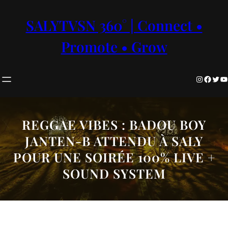
Aller
au
SALYTVSN 360° | Connect •
contenu
Promote • Grow
Instagram
Facebook
Twitter
YouTube
REGGAE VIBES : BADOU BOY
JANTEN-B ATTENDU À SALY
POUR UNE SOIRÉE 100% LIVE +
SOUND SYSTEM