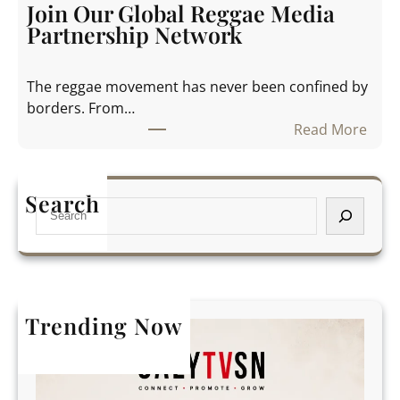
t
t
Join Our Global Reggae Media
h
h
Partnership Network
e
e
W
U
The reggae movement has never been confined by
o
K
borders. From…
r
&
Read More
l
A
:
d
f
J
t
r
o
o
Search
i
S
i
A
c
e
n
f
a
a
O
r
r
u
i
c
r
c
h
Trending Now
G
a
l
T
o
h
b
r