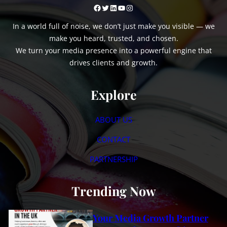
Facebook
Twitter
LinkedIn
YouTube
Instagram
In a world full of noise, we don’t just make you visible — we
make you heard, trusted, and chosen.
We turn your media presence into a powerful engine that
drives clients and growth.
Explore
ABOUT US
CONTACT
PARTNERSHIP
Trending Now
Your Media Growth Partner