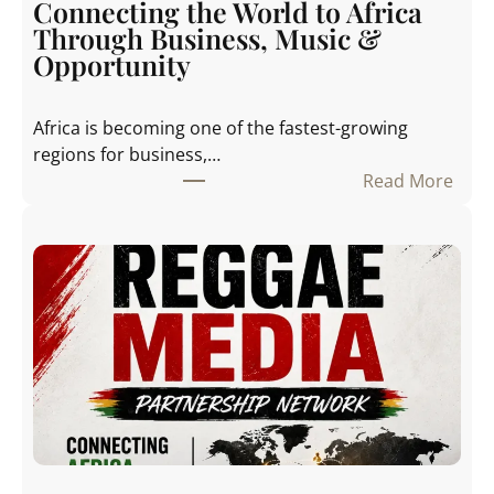
Connecting the World to Africa
o
Through Business, Music &
w
Opportunity
t
h
Africa is becoming one of the fastest-growing
P
regions for business,…
a
Read More
r
:
t
C
n
o
e
n
r
n
B
e
e
c
t
t
w
i
e
n
e
g
n