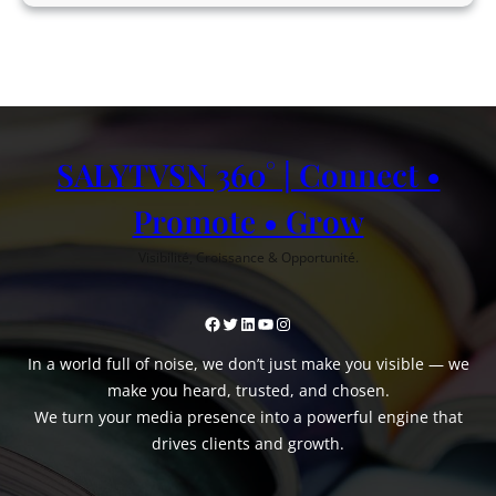
SALYTVSN 360° | Connect •
Promote • Grow
Visibilité, Croissance & Opportunité.
Facebook
Twitter
LinkedIn
YouTube
Instagram
In a world full of noise, we don’t just make you visible — we
make you heard, trusted, and chosen.
We turn your media presence into a powerful engine that
drives clients and growth.