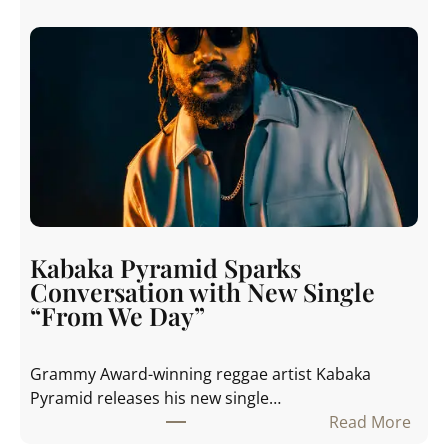
M
i
a
g
o
h
S
t
i
o
d
n
i
S
b
t
é
r
d
e
é
e
Kabaka Pyramid Sparks
v
t
Conversation with New Single
o
S
“From We Day”
i
t
l
r
Grammy Award-winning reggae artist Kabaka
e
u
Pyramid releases his new single…
l
g
Read More
e
g
: