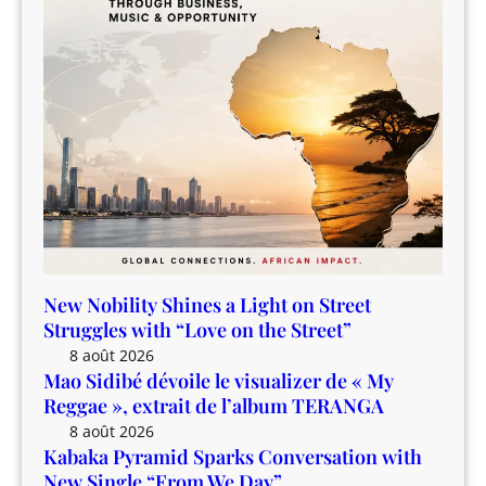
s
a
r
C
e
e
o
»
e
n
,
t
v
e
”
e
x
r
t
s
r
a
a
t
i
i
t
o
d
New Nobility Shines a Light on Street
n
e
Struggles with “Love on the Street”
w
l
8 août 2026
i
’
Mao Sidibé dévoile le visualizer de « My
t
a
Reggae », extrait de l’album TERANGA
h
l
8 août 2026
N
b
Kabaka Pyramid Sparks Conversation with
e
u
New Single “From We Day”