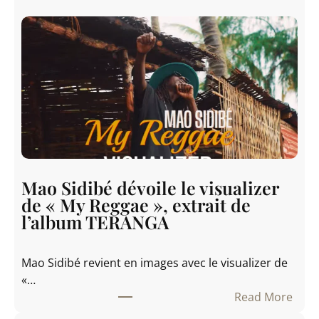
N
e
w
N
o
b
i
l
i
t
y
Mao Sidibé dévoile le visualizer
S
de « My Reggae », extrait de
h
l’album TERANGA
i
n
Mao Sidibé revient en images avec le visualizer de
e
«…
s
Read More
a
:
L