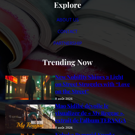
Explore
ABOUT US
CONTACT
PARTNERSHIP
Trending Now
New Nobility Shines a Light
on Street Struggles with “Love
on the Street”
8 août 2026
Mao Sidibé dévoile le
visualizer de « My Reggae »,
extrait de l’album TERANGA
8 août 2026
Kabaka Pyramid Sparks