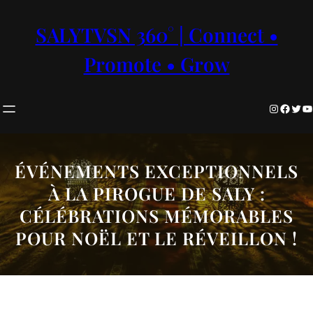
Aller
au
SALYTVSN 360° | Connect •
contenu
Promote • Grow
Instagram
Facebook
Twitter
YouTube
ÉVÉNEMENTS EXCEPTIONNELS
À LA PIROGUE DE SALY :
CÉLÉBRATIONS MÉMORABLES
POUR NOËL ET LE RÉVEILLON !