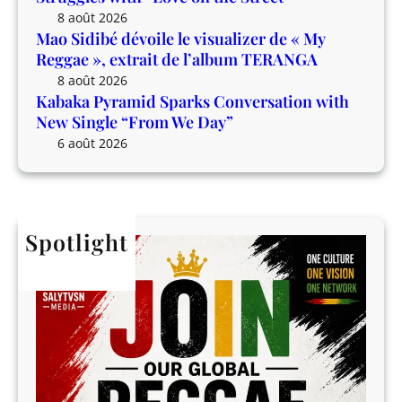
w
l
8 août 2026
i
’
Mao Sidibé dévoile le visualizer de « My
t
a
Reggae », extrait de l’album TERANGA
h
l
8 août 2026
N
b
Kabaka Pyramid Sparks Conversation with
e
u
New Single “From We Day”
w
m
6 août 2026
S
T
i
E
n
R
g
A
Spotlight
l
N
e
G
“
A
F
r
o
m
W