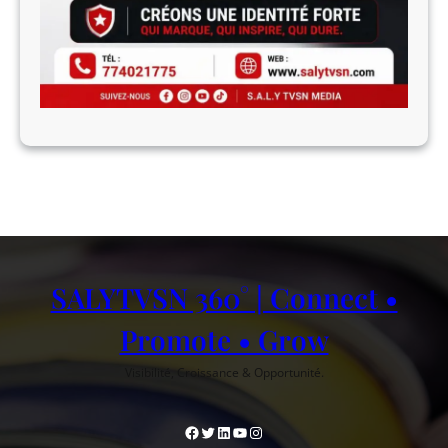
SALYTVSN 360° | Connect •
Promote • Grow
Visibilité, Croissance & Opportunité.
Facebook
Twitter
LinkedIn
YouTube
Instagram