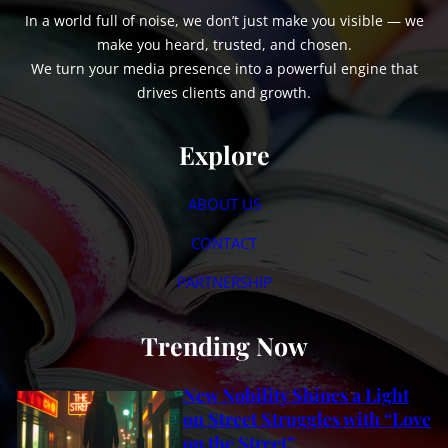
In a world full of noise, we don’t just make you visible — we
make you heard, trusted, and chosen.
We turn your media presence into a powerful engine that
drives clients and growth.
Explore
ABOUT US
CONTACT
PARTNERSHIP
Trending Now
New Nobility Shines a Light
on Street Struggles with “Love
on the Street”