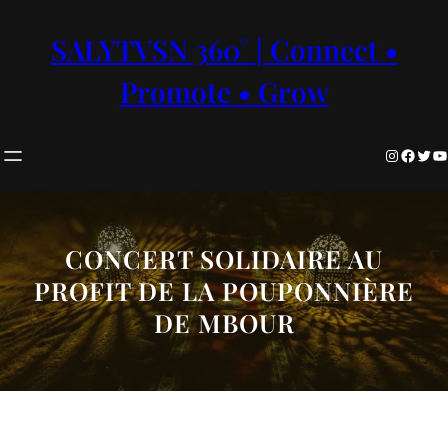
Aller
au
SALYTVSN 360° | Connect •
contenu
Promote • Grow
Instagram
Facebook
Twitter
YouTube
CONCERT SOLIDAIRE AU
PROFIT DE LA POUPONNIÈRE
DE MBOUR