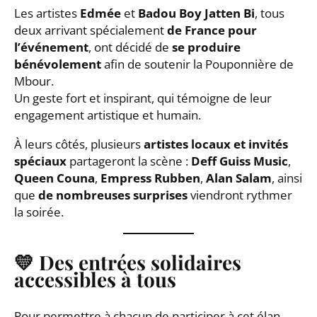
Les artistes
Edmée
et
Badou Boy Jatten Bi
, tous
deux arrivant spécialement
de France pour
l’événement
, ont décidé de
se produire
bénévolement
afin de soutenir la Pouponnière de
Mbour.
Un geste fort et inspirant, qui témoigne de leur
engagement artistique et humain.
À leurs côtés, plusieurs
artistes locaux et invités
spéciaux
partageront la scène :
Deff Guiss Music
,
Queen Couna
,
Empress Rubben
,
Alan Salam
, ainsi
que
de nombreuses surprises
viendront rythmer
la soirée.
💛
Des entrées solidaires
accessibles à tous
Pour permettre à chacun de participer à cet élan