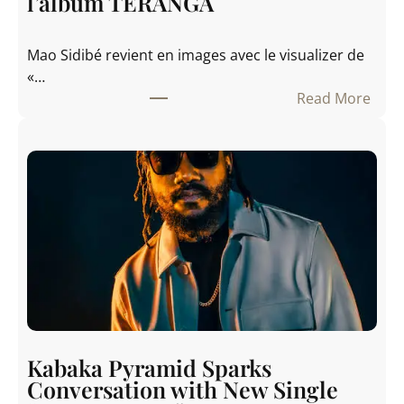
l’album TERANGA
i
n
Mao Sidibé revient en images avec le visualizer de
e
«…
s
Read More
a
:
L
M
i
a
g
o
h
S
t
i
o
d
n
i
S
b
t
é
r
d
e
é
e
Kabaka Pyramid Sparks
v
t
Conversation with New Single
o
S