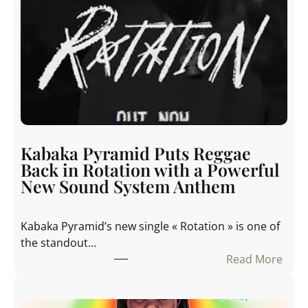
b
a
k
a
P
y
r
a
m
Kabaka Pyramid Puts Reggae
i
Back in Rotation with a Powerful
d
New Sound System Anthem
S
p
Kabaka Pyramid’s new single « Rotation » is one of
a
the standout…
r
Read More
k
:
s
K
C
a