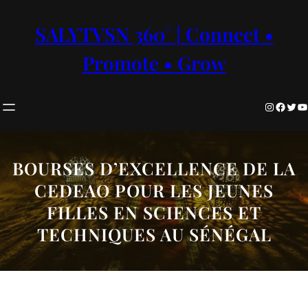
Aller
au
SALYTVSN 360° | Connect •
contenu
Promote • Grow
Instagram
Facebook
Twitter
YouTube
BOURSES D’EXCELLENCE DE LA
CEDEAO POUR LES JEUNES
FILLES EN SCIENCES ET
TECHNIQUES AU SÉNÉGAL