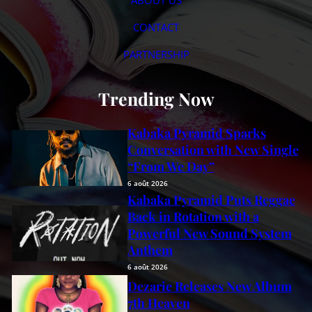
ABOUT US
CONTACT
PARTNERSHIP
Trending Now
Kabaka Pyramid Sparks
Conversation with New Single
“From We Day”
6 août 2026
Kabaka Pyramid Puts Reggae
Back in Rotation with a
Powerful New Sound System
Anthem
6 août 2026
Dezarie Releases New Album
7th Heaven