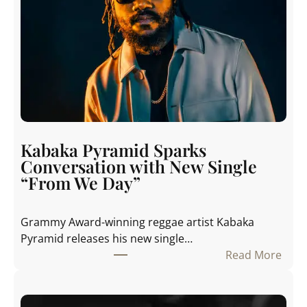
Kabaka Pyramid Sparks
Conversation with New Single
“From We Day”
Grammy Award-winning reggae artist Kabaka
Pyramid releases his new single…
Read More
:
K
a