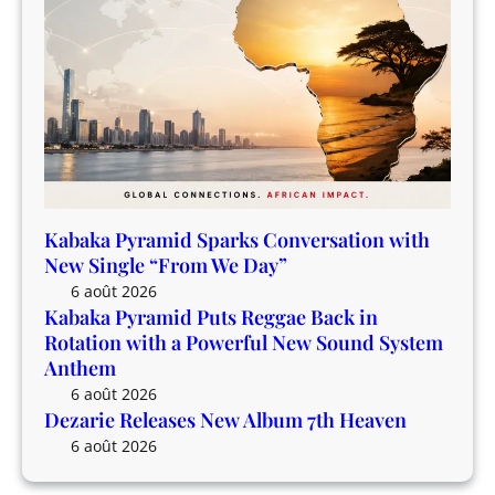
u
t
m
h
7
a
t
P
h
o
H
w
e
e
a
r
v
f
Kabaka Pyramid Sparks Conversation with
e
u
New Single “From We Day”
n
l
6 août 2026
N
Kabaka Pyramid Puts Reggae Back in
e
Rotation with a Powerful New Sound System
w
Anthem
S
6 août 2026
o
Dezarie Releases New Album 7th Heaven
u
6 août 2026
n
d