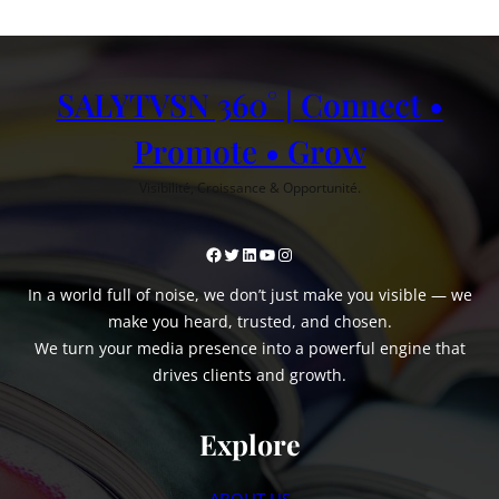
SALYTVSN 360° | Connect •
Promote • Grow
Visibilité, Croissance & Opportunité.
Facebook
Twitter
LinkedIn
YouTube
Instagram
In a world full of noise, we don’t just make you visible — we
make you heard, trusted, and chosen.
We turn your media presence into a powerful engine that
drives clients and growth.
Explore