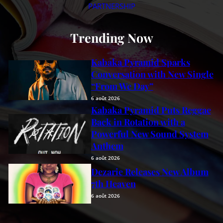
PARTNERSHIP
Trending Now
Kabaka Pyramid Sparks
Conversation with New Single
“From We Day”
6 août 2026
Kabaka Pyramid Puts Reggae
Back in Rotation with a
Powerful New Sound System
Anthem
6 août 2026
Dezarie Releases New Album
7th Heaven
6 août 2026