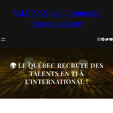
Aller
au
SALYTVSN 360° | Connect •
contenu
Promote • Grow
Instagram
Facebook
Twitter
YouTube
🌍 LE QUÉBEC RECRUTE DES
TALENTS EN TI À
L’INTERNATIONAL !