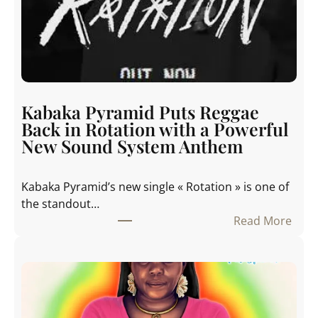
k
a
P
y
r
a
m
Kabaka Pyramid Puts Reggae
i
Back in Rotation with a Powerful
d
New Sound System Anthem
S
p
Kabaka Pyramid’s new single « Rotation » is one of
a
the standout…
r
Read More
k
:
s
K
C
a
o
b
n
a
v