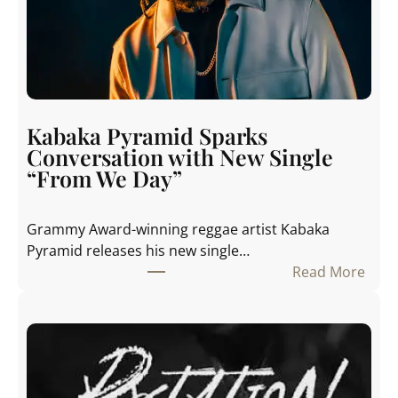
Kabaka Pyramid Sparks
Conversation with New Single
“From We Day”
Grammy Award-winning reggae artist Kabaka
Pyramid releases his new single…
Read More
:
K
a
b
a