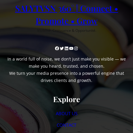
SALYTVSN 360° | Connect •
Promote • Grow
Visibilité, Croissance & Opportunité.
Facebook
Twitter
LinkedIn
YouTube
Instagram
In a world full of noise, we don’t just make you visible — we
make you heard, trusted, and chosen.
We turn your media presence into a powerful engine that
drives clients and growth.
Explore
ABOUT US
CONTACT