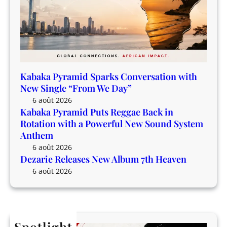
t
P
h
o
H
w
e
e
a
r
v
f
Kabaka Pyramid Sparks Conversation with
e
u
New Single “From We Day”
n
l
6 août 2026
N
Kabaka Pyramid Puts Reggae Back in
e
Rotation with a Powerful New Sound System
w
Anthem
S
6 août 2026
o
Dezarie Releases New Album 7th Heaven
u
6 août 2026
n
d
S
y
Spotlight